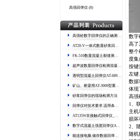
高强回弹仪
(8)
高强砼数字回弹仪的正确测量步骤
数字
高了
​AT20-V一体式数显砂浆回弹仪 测烧砖​​ 读数双显
整个
FK-510数显混凝土裂缝测试仪(专测​桥梁、隧道、路面​)
度集
超声波数显回弹仪​​检测混凝土​技术规程​
按键
左键
透明型混凝土回弹仪AT-689.测强范围:10-60Mpa
数据
矿山、桥梁用​AT-3000型重型回弹仪.精度高、耐磨损​
体现
砂浆回弹仪的现场检测方法
高强
1
、
回弹仪对技术要求.适用条件​​.保养方法​
主机
AT135W非接触式回弹仪​_红外无线连接.支持货场打印
损坏
数字式混凝土强度回弹仪AT135E​_可自动采集、数据存储​
2
、
随机
能连接电脑.储存数据回弹仪HT225-W.超上下限语音提示​