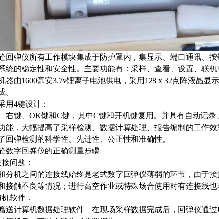
砼回弹仪
所有工作模块集成于防护罩内，集显示、端口通讯、按
系统的稳定性和安全性。主要功能有：采样、查看、设置、联机
机器由
1600
毫安
3.7v
锂离子电池供电，采用
128 x 32
点阵液晶显示
成。
采用
4
键设计：
、右键、
OK
键和
C
键，其中
C
键和开机键复用。并具有自动记录
功能，大幅提高了采样检测、数据计算处理、报告编制的工作效
了回弹检测的科学性、先进性、公正性和准确性。
砼数字回弹仪的正确
测量步骤
联接问题：
和分机之间的连接线始终是老式数字回弹仪薄弱的环节，由于接
和接触不良等情况；进行高空作业或特殊场合使用时有连接线也
随机软件：
赠送计算机数据处理软件，在现场采样数据完成后，回弹仪通过