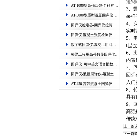
送到
AT-1000型高强回弹仪-硂构件硬度检测仪器​
3
、
AT-3000型重型混凝​回弹仪_专业检测港口、隧道、矿山、桥梁​
采样
4
、
回弹仪检定器-​回弹仪拉簧检定仪-铁路钢砧​测定机
实时
回弹仪 混凝土强度检测仪 数显.AT135W一体式数字回弹仪
5
、
数字式回弹仪.混凝土用回弹仪的使用(图)
电池
6
、
桥梁工程用高强数显回弹仪-江苏超声波​回弹仪的使用
内置
回弹仪_可中英文语音报数回弹仪_数显回弹仪
7
、
回弹仪-数显回弹仪-混凝土​回弹仪的新用法(配图)
回弹
入门
AT-450 高强混凝土回弹仪.主测高层建筑上的构件​
8
、
具有
9
、
高强
传统
上一篇
下一篇