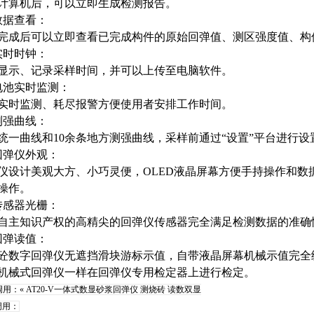
计算机后，可以立即生成检测报告。
数据查看：
完成后可以立即查看已完成构件的原始回弹值、测区强度值、构
实时时钟：
显示、记录采样时间，并可以上传至电脑软件。
电池实时监测：
实时监测、耗尽报警方便使用者安排工作时间。
测强曲线：
统一曲线和
10
余条地方测强曲线，采样前通过“设置”平台进行设
回弹仪外观：
仪设计美观大方、小巧灵便，
OLED
液晶屏幕方便手持操作和数
操作。
传感器光栅：
自主知识产权的高精尖的回弹仪传感器完全满足检测数据的准确
回弹读值：
砼数字回弹仪
无遮挡滑块游标示值，自带液晶屏幕机械示值完全
机械式回弹仪一样在回弹仪专用检定器上进行检定。
调用：«
​AT20-V一体式数显砂浆回弹仪 测烧砖​​ 读数双显
调用：