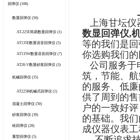
回弹仪
(108)
上海甘
数显回弹仪
(50)
上海甘坛仪
数显回弹仪,
AT-225E简易数显回弹仪
(1)
等
的我们是回
AT135E数显语音回弹仪
(5)
你选购我们的
AT135W数显语音回弹仪
(7)
公司服务于
AT20-V数显砂浆回弹仪
(3)
筑，节能、航
机械回弹仪
(35)
的服务、低廉
AT225B机械式回弹仪
(1)
供了周到的售
混凝土回弹仪
(50)
户的一致好评
砂浆回弹仪
(39)
的基础。我们
砖回弹仪
(28)
成仪器仪表工
重型回弹仪
(5)
不断追求