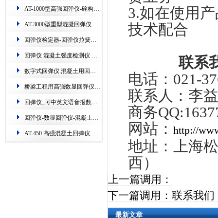
3.如在使用
AT-1000型高强回弹仪-硂构件硬度检测仪器​
AT-3000型重型混凝​回弹仪_专业检测港口、隧道、矿山、桥梁​
技术配合
回弹仪检定器-​回弹仪拉簧检定仪-铁路钢砧​测定机
回弹仪 混凝土强度检测仪 数显.AT135W一体式数字回弹仪
联系我
数字式回弹仪.混凝土用回弹仪的使用(图)
电话：
021-
桥梁工程用高强数显回弹仪-江苏超声波​回弹仪的使用
联系人：李
回弹仪_可中英文语音报数回弹仪_数显回弹仪
商务
QQ:163
回弹仪-数显回弹仪-混凝土​回弹仪的新用法(配图)
网站：
http://ww
AT-450 高强混凝土回弹仪.主测高层建筑上的构件​
地址：上海
西）
上一篇调用：
下一篇调用：
联系我们
最新文章