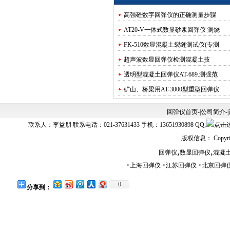
高强砼数字回弹仪的正确测量步骤
​AT20-V一体式数显砂浆回弹仪 测烧
FK-510数显混凝土裂缝测试仪(专测​
超声波数显回弹仪​​检测混凝土​技
透明型混凝土回弹仪AT-689.测强范
矿山、桥梁用​AT-3000型重型回弹仪
砂浆回弹仪的现场检测方法
回弹仪首页
-|
公司简介
-|
回弹仪对技术要求.适用条件​​.保养
联系人：李益朋 联系电话：021-37631433 手机：13651930898 QQ;
AT135W非接触式回弹仪​_红外无线连
版权信息： Copyrig
数字式混凝土强度回弹仪AT135E​_可
,
,
回弹仪
数显回弹仪
混凝
<
上海回弹仪
<
江苏回弹仪
<
北京回弹
0
分享到：