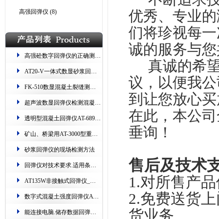
优秀、专业的
高强回弹仪
(8)
们将珍视每一
诚的服务与您
高强砼数字回弹仪的正确测量步骤
真诚的希
​AT20-V一体式数显砂浆回弹仪 测烧砖​​ 读数双显
议，以便我公
FK-510数显混凝土裂缝测试仪(专测​桥梁、隧道、路面​)
到让您放心买
超声波数显回弹仪​​检测混凝土​技术规程​
在此，本公司
透明型混凝土回弹仪AT-689.测强范围:10-60Mpa
垂询！
矿山、桥梁用​AT-3000型重型回弹仪.精度高、耐磨损​
砂浆回弹仪的现场检测方法
售后及技术
回弹仪对技术要求.适用条件​​.保养方法​
1.对所售产
AT135W非接触式回弹仪​_红外无线连接.支持货场打印
2.免费送货
数字式混凝土强度回弹仪AT135E​_可自动采集、数据存储​
货业务
能连接电脑.储存数据回弹仪HT225-W.超上下限语音提示​