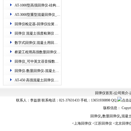
AT-1000型高强回弹仪-硂构件硬度检测仪器​
AT-3000型重型混凝​回弹仪_专业检测港口、隧道、矿山、桥梁​
回弹仪检定器-​回弹仪拉簧检定仪-铁路钢砧​测定机
回弹仪 混凝土强度检测仪 数显.AT135W一体式数字回弹仪
数字式回弹仪.混凝土用回弹仪的使用(图)
桥梁工程用高强数显回弹仪-江苏超声波​回弹仪的使用
回弹仪_可中英文语音报数回弹仪_数显回弹仪
回弹仪-数显回弹仪-混凝土​回弹仪的新用法(配图)
AT-450 高强混凝土回弹仪.主测高层建筑上的构件​
回弹仪首页
-|
公司简介
-|
联系人：李益朋 联系电话：021-37631433 手机：13651930898 QQ;
版权信息： Copyrig
,
,
回弹仪
数显回弹仪
混凝
<
上海回弹仪
<
江苏回弹仪
<
北京回弹