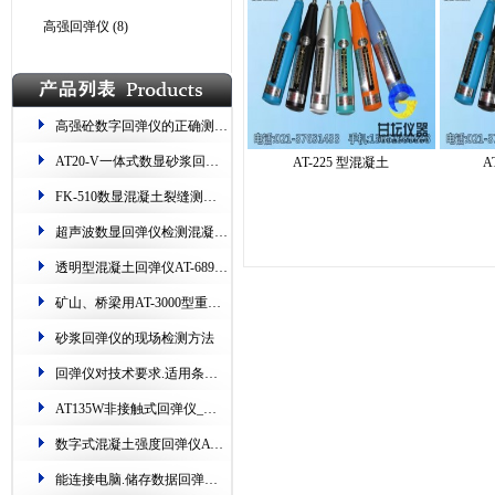
高强回弹仪
(8)
高强砼数字回弹仪的正确测量步骤
​AT20-V一体式数显砂浆回弹仪 测烧砖​​ 读数双显
AT-225 型混凝土
A
FK-510数显混凝土裂缝测试仪(专测​桥梁、隧道、路面​)
超声波数显回弹仪​​检测混凝土​技术规程​
透明型混凝土回弹仪AT-689.测强范围:10-60Mpa
矿山、桥梁用​AT-3000型重型回弹仪.精度高、耐磨损​
砂浆回弹仪的现场检测方法
回弹仪对技术要求.适用条件​​.保养方法​
AT135W非接触式回弹仪​_红外无线连接.支持货场打印
数字式混凝土强度回弹仪AT135E​_可自动采集、数据存储​
能连接电脑.储存数据回弹仪HT225-W.超上下限语音提示​