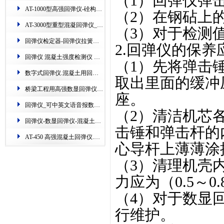
（1）回弹仪弹击
AT-1000型高强回弹仪-硂构件硬度检测仪器​
（2）在钢砧上
AT-3000型重型混凝​回弹仪_专业检测港口、隧道、矿山、桥梁​
（3）对于检测
回弹仪检定器-​回弹仪拉簧检定仪-铁路钢砧​测定机
2.回弹仪的保
回弹仪 混凝土强度检测仪 数显.AT135W一体式数字回弹仪
（1）先将弹击
数字式回弹仪.混凝土用回弹仪的使用(图)
取出里面的缓冲
桥梁工程用高强数显回弹仪-江苏超声波​回弹仪的使用
座。
回弹仪_可中英文语音报数回弹仪_数显回弹仪
（2）清洁机芯
回弹仪-数显回弹仪-混凝土​回弹仪的新用法(配图)
击锤和弹击杆的
AT-450 高强混凝土回弹仪.主测高层建筑上的构件​
心导杆上薄薄涂
（3）清理机壳
力应为（0.5～0
（4）对于数显
行维护。