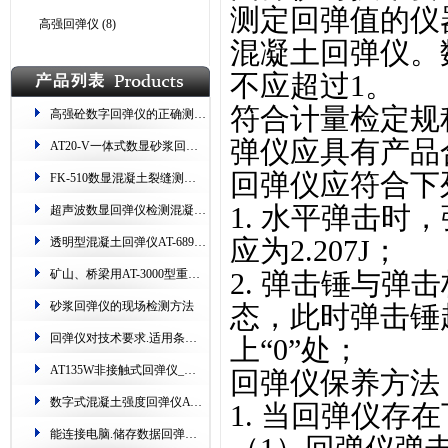
测定回弹值的仪
高强回弹仪
(8)
混凝土回弹仪。
不应超过1。
符合计量检定规程
高强砼数字回弹仪的正确测量步骤
弹仪应具有产品
​AT20-V一体式数显砂浆回弹仪 测烧砖​​ 读数双显
回弹仪应符合下
FK-510数显混凝土裂缝测试仪(专测​桥梁、隧道、路面​)
1. 水平弹击
超声波数显回弹仪​​检测混凝土​技术规程​
应为2.207J；
透明型混凝土回弹仪AT-689.测强范围:10-60Mpa
矿山、桥梁用​AT-3000型重型回弹仪.精度高、耐磨损​
2. 弹击锤与
砂浆回弹仪的现场检测方法
态，此时弹击锤
回弹仪对技术要求.适用条件​​.保养方法​
上“0”处；
AT135W非接触式回弹仪​_红外无线连接.支持货场打印
回弹仪
保养方法
数字式混凝土强度回弹仪AT135E​_可自动采集、数据存储​
1. 当回弹仪
能连接电脑.储存数据回弹仪HT225-W.超上下限语音提示​