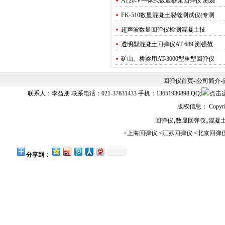
​AT20-V一体式数显砂浆回弹仪 测烧
FK-510数显混凝土裂缝测试仪(专测​
超声波数显回弹仪​​检测混凝土​技
透明型混凝土回弹仪AT-689.测强范
矿山、桥梁用​AT-3000型重型回弹仪
砂浆回弹仪的现场检测方法
回弹仪首页
-|
公司简介
-|
回弹仪对技术要求.适用条件​​.保养
联系人：李益朋 联系电话：021-37631433 手机：13651930898 QQ;
AT135W非接触式回弹仪​_红外无线连
版权信息： Copyrig
数字式混凝土强度回弹仪AT135E​_可
,
,
回弹仪
数显回弹仪
混凝
<
上海回弹仪
<
江苏回弹仪
<
北京回弹
分享到：