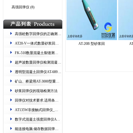
高强回弹仪
(8)
高强砼数字回弹仪的正确测量步骤
​AT20-V一体式数显砂浆回弹仪 测烧砖​​ 读数双显
AT-20B 型砂浆回
A
FK-510数显混凝土裂缝测试仪(专测​桥梁、隧道、路面​)
超声波数显回弹仪​​检测混凝土​技术规程​
透明型混凝土回弹仪AT-689.测强范围:10-60Mpa
矿山、桥梁用​AT-3000型重型回弹仪.精度高、耐磨损​
砂浆回弹仪的现场检测方法
回弹仪对技术要求.适用条件​​.保养方法​
AT135W非接触式回弹仪​_红外无线连接.支持货场打印
数字式混凝土强度回弹仪AT135E​_可自动采集、数据存储​
能连接电脑.储存数据回弹仪HT225-W.超上下限语音提示​