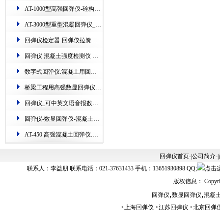
AT-1000型高强回弹仪-硂构件硬度检测仪器​
AT-3000型重型混凝​回弹仪_专业检测港口、隧道、矿山、桥梁​
回弹仪检定器-​回弹仪拉簧检定仪-铁路钢砧​测定机
回弹仪 混凝土强度检测仪 数显.AT135W一体式数字回弹仪
数字式回弹仪.混凝土用回弹仪的使用(图)
桥梁工程用高强数显回弹仪-江苏超声波​回弹仪的使用
回弹仪_可中英文语音报数回弹仪_数显回弹仪
回弹仪-数显回弹仪-混凝土​回弹仪的新用法(配图)
AT-450 高强混凝土回弹仪.主测高层建筑上的构件​
回弹仪首页
-|
公司简介
-|
联系人：李益朋 联系电话：021-37631433 手机：13651930898 QQ;
版权信息： Copyrig
,
,
回弹仪
数显回弹仪
混凝
<
上海回弹仪
<
江苏回弹仪
<
北京回弹