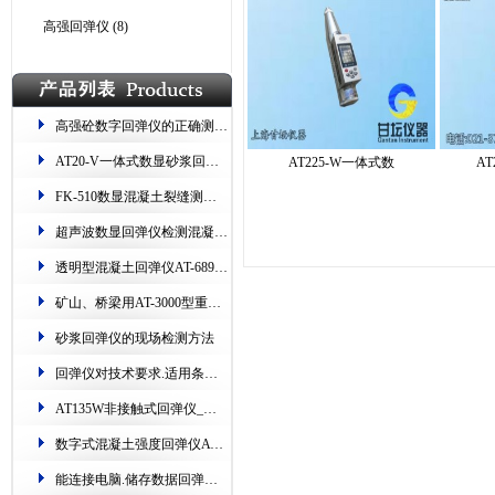
高强回弹仪
(8)
高强砼数字回弹仪的正确测量步骤
​AT20-V一体式数显砂浆回弹仪 测烧砖​​ 读数双显
AT225-W一体式数
A
FK-510数显混凝土裂缝测试仪(专测​桥梁、隧道、路面​)
超声波数显回弹仪​​检测混凝土​技术规程​
透明型混凝土回弹仪AT-689.测强范围:10-60Mpa
矿山、桥梁用​AT-3000型重型回弹仪.精度高、耐磨损​
砂浆回弹仪的现场检测方法
回弹仪对技术要求.适用条件​​.保养方法​
AT135W非接触式回弹仪​_红外无线连接.支持货场打印
数字式混凝土强度回弹仪AT135E​_可自动采集、数据存储​
能连接电脑.储存数据回弹仪HT225-W.超上下限语音提示​