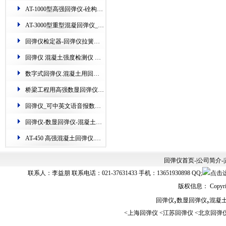
AT-1000型高强回弹仪-硂构件硬度检测仪器​
AT-3000型重型混凝​回弹仪_专业检测港口、隧道、矿山、桥梁​
回弹仪检定器-​回弹仪拉簧检定仪-铁路钢砧​测定机
回弹仪 混凝土强度检测仪 数显.AT135W一体式数字回弹仪
数字式回弹仪.混凝土用回弹仪的使用(图)
桥梁工程用高强数显回弹仪-江苏超声波​回弹仪的使用
回弹仪_可中英文语音报数回弹仪_数显回弹仪
回弹仪-数显回弹仪-混凝土​回弹仪的新用法(配图)
AT-450 高强混凝土回弹仪.主测高层建筑上的构件​
回弹仪首页
-|
公司简介
-|
联系人：李益朋 联系电话：021-37631433 手机：13651930898 QQ;
版权信息： Copyrig
,
,
回弹仪
数显回弹仪
混凝
<
上海回弹仪
<
江苏回弹仪
<
北京回弹