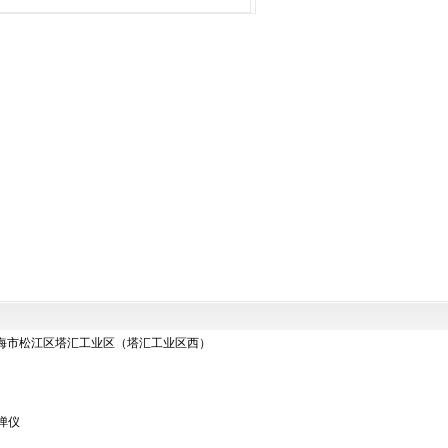
地址：上海市松江区塔汇工业区（塔汇工业区西）
弹仪