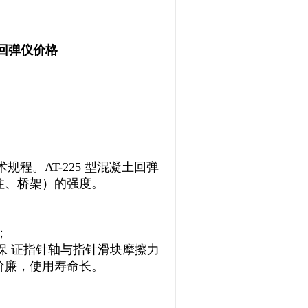
回弹仪价格
术规程。
AT-225
型混凝土回弹
柱、桥架）的强度。
；
保 证指针轴与指针滑块摩擦力
价廉，使用寿命长。