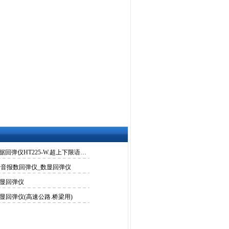
能连接电脑.储存数据回弹仪HT225-W.超上下限语音提示​
语音报数回弹仪_数显回弹仪
数显回弹仪
数显回弹仪(高速公路.桥梁用​)