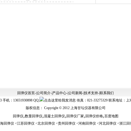
回弹仪的现场检测方法
仪对技术要求.适用条件​​.保养
135W非接触式回弹仪​_红外无线连
式混凝土强度回弹仪AT135E​_可
回弹仪首页
-|
公司简介
-|
产品中心
-|
公司新闻
-|
技术支持
-|
联系我们
手机：13651930898 QQ;
传真：021-33275329 联系
版权信息： Copyright © 2012
上海甘坛仪器有限公司
,
,
,
,
,
回弹仪
数显回弹仪
混凝土回弹仪
回弹仪厂家
回弹仪价格
百度地图
海回弹仪
<
江苏回弹仪
<
北京回弹仪
<
贵州回弹仪
<
河南回弹仪
<
河北回弹仪
<
浙江回