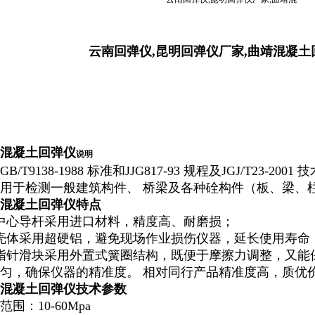
云南回弹仪,昆明回弹仪厂家,曲靖混凝土
混凝土回弹仪
说明
GB/T9138-1988
标准和
JJG817-93
规程及
JGJ/T23-2001
技
用于检测一般建筑构件、 桥梁及各种硂构件（板、梁、
混凝土回弹仪
特点
中心导杆采用进口材料，精度高、耐磨损；
壳体采用超硬铝，避免现场作业损伤仪器，延长使用寿命
指针滑块采用外置式簧圈结构，既便于摩擦力调整，又能
匀，确保仪器的精准度。 相对同行产品精准度高，质优
混凝土回弹仪
技术参数
范围：
10-60Mpa