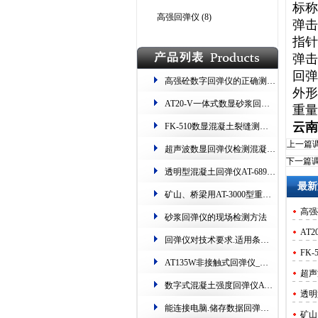
标称
高强回弹仪
(8)
弹击
指针
弹击
回弹
高强砼数字回弹仪的正确测量步骤
外形
​AT20-V一体式数显砂浆回弹仪 测烧砖​​ 读数双显
重量
云南
FK-510数显混凝土裂缝测试仪(专测​桥梁、隧道、路面​)
上一篇
超声波数显回弹仪​​检测混凝土​技术规程​
下一篇
透明型混凝土回弹仪AT-689.测强范围:10-60Mpa
最新
矿山、桥梁用​AT-3000型重型回弹仪.精度高、耐磨损​
高强
砂浆回弹仪的现场检测方法
​A
回弹仪对技术要求.适用条件​​.保养方法​
FK
AT135W非接触式回弹仪​_红外无线连接.支持货场打印
超声
数字式混凝土强度回弹仪AT135E​_可自动采集、数据存储​
透明
能连接电脑.储存数据回弹仪HT225-W.超上下限语音提示​
矿山