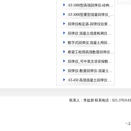
AT-1000型高强回弹仪-硂构件硬度检测仪器​
砂浆
AT-3000型重型混凝​回弹仪_专业检测港口、隧道、矿山、桥梁​
回弹
回弹仪检定器-​回弹仪拉簧检定仪-铁路钢砧​测定机
AT
数字
回弹仪 混凝土强度检测仪 数显.AT135W一体式数字回弹仪
数字式回弹仪.混凝土用回弹仪的使用(图)
桥梁工程用高强数显回弹仪-江苏超声波​回弹仪的使用
回弹仪_可中英文语音报数回弹仪_数显回弹仪
回弹仪-数显回弹仪-混凝土​回弹仪的新用法(配图)
AT-450 高强混凝土回弹仪.主测高层建筑上的构件​
联系人：李益朋 联系电话：021-37631433 
<
上