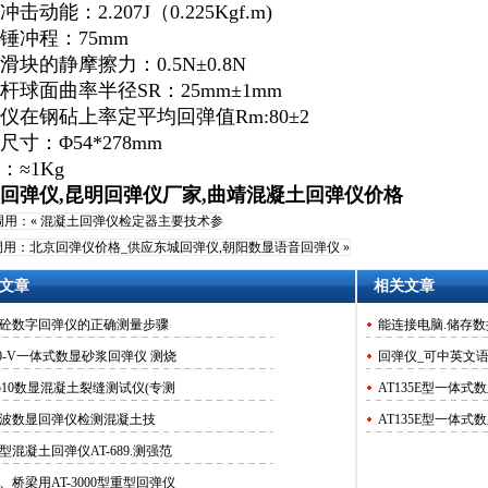
冲击动能：
2.207J
（
0.225Kgf.m)
锤冲程：
75mm
滑块的静摩擦力：
0.5N
±
0.8N
杆球面曲率半径
SR
：
25mm
±
1mm
仪在钢砧上率定平均回弹值
Rm:80
±
2
尺寸：Φ
54*278mm
：≈
1Kg
回弹仪,昆明回弹仪厂家,曲靖混凝土回弹仪价格
调用：«
混凝土回弹仪检定器主要技术参
调用：
北京回弹仪价格_供应东城回弹仪,朝阳数显语音回弹仪
»
文章
相关文章
砼数字回弹仪的正确测量步骤
T20-V一体式数显砂浆回弹仪 测烧
回弹仪_可中英文
-510数显混凝土裂缝测试仪(专测​
AT135E型一体式
波数显回弹仪​​检测混凝土​技
AT135E型一体式
型混凝土回弹仪AT-689.测强范
、桥梁用​AT-3000型重型回弹仪